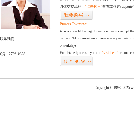
具体交易流程可
“点击这里”
查看或咨询support@
我要购买
>>
Process Overview:
4.cn is a world leading domain escrow service plat
million RMB transaction volume every year. We promi
联系我们
5 workdays.
For detailed process, you can
“visit here”
or contact
QQ：2726103981
BUY NOW
>>
Copyright © 1998 -2025 w